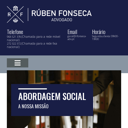
Telefone
Email
Horário
geral@rfonseca-
Segunda a Sexta: 09h00-
(Chamada para a rede móvel
968 521 378
adv.pt
19h00
nacional)
(Chamada para a rede fixa
272 322 372
nacional)
ABORDAGEM SOCIAL
A NOSSA MISSÃO